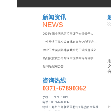
新闻资讯
NEWS
2024年职业病危害监测评估专业骨干人才培训圆满结束
中央经济工作会议在北京举行 习近平发表重要讲话
职业卫生实训基地在我公司正式挂牌成立
热烈祝贺我公司与河南医学高等专科学校校企合作签约完成
新网站启用公告
咨询热线
0371-67890362
手机：
13939076019
电话：
0371-67890362
地址：
郑州市高新区翠竹街1号总部企业基
上