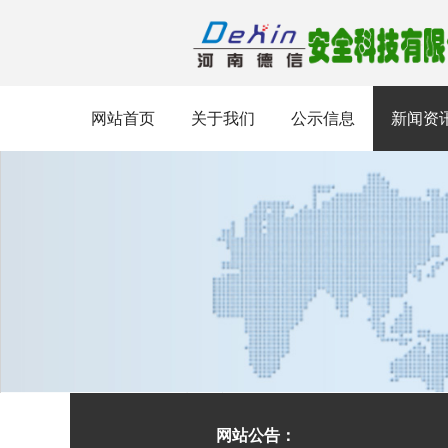
网站首页
关于我们
公示信息
新闻资
网站公告：