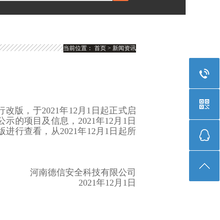
当前位置：
首页
>
新闻资讯
版，于2021年12月1日起正式启
的项目及信息，2021年12月1日
行查看，从2021年12月1日起所
河南德信安全科技有限公司
2021年12月1日